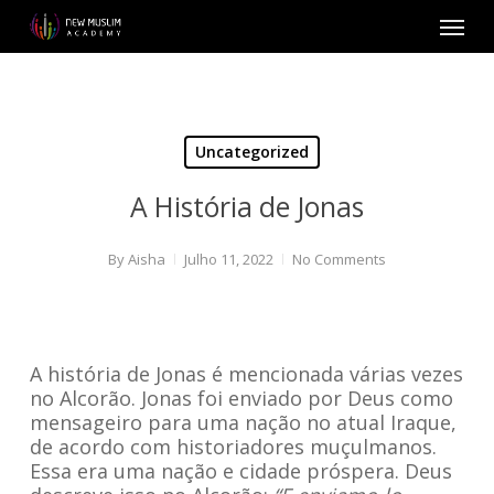
Skip
Menu
to
main
content
Uncategorized
A História de Jonas
By
Aisha
Julho 11, 2022
No Comments
A história de Jonas é mencionada várias vezes
no Alcorão. Jonas foi enviado por Deus como
mensageiro para uma nação no atual Iraque,
de acordo com historiadores muçulmanos.
Essa era uma nação e cidade próspera. Deus