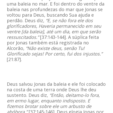
uma baleia no mar. E foi dentro do ventre da
baleia nas profundezas do mar que Jonas se
voltou para Deus, buscando Sua ajuda e
perdão. Deus diz,
“E, se não fora ele dos
glorificadores, Haveria permanecido em seu
ventre [da baleia], até um dia, em que serão
ressuscitados.”
[37:143-144]. A súplica feita
por Jonas também está registrada no
Alcorão,
“Não existe deus, senão Tu!
Glorificado sejas! Por certo, fui dos injustos.”
[21:87].
Deus salvou Jonas da baleia e ele foi colocado
na costa de uma terra onde Deus lhe deu
sustento. Deus diz,
“Então, deitamo-lo fora,
em ermo lugar, enquanto indisposto. E
fizemos brotar sobre ele um arbusto de
abóbora.”
[37:145-146]. Deus elogia Jonas por