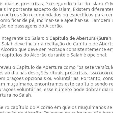
ais diárias prescritas, é o segundo pilar do Islam
is importante aspecto do Islam. Existem diferentes
to outros são recomendados ou específicos para cer
mo ficar de pé, inclinar-se e ajoelhar-se. Também i
ação de passagens do Alcorão.
 integrante do Salah: o
Capítulo de Abertura (Surah 
lah deve incluir a recitação do Capítulo de Abert
o Alcorão que deve ser recitada consistentemente e
 capítulos do Alcorão durante o Salah é opcional.
eu o Capítulo de Abertura como “os sete versícul
s ao dia nas devoções rituais prescritas. Isso ocorr
em orações opcionais ou voluntárias. Portanto, con
e um muçulmano, encontramos este capítulo sendo re
orações voluntárias, esse número pode dobrar diaria
rtura no Salah.
meiro capítulo do Alcorão em que os muçulmanos s
rização do Alcorão. Os novos muçulmanos são ince