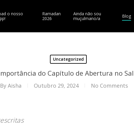
ad o nosso
Ramadan
Ainda não sou
Blog
pp!
2026
muçulmano/a
Uncategorized
Importância do Capítulo de Abertura no Sa
By
Aisha
Outubro 29, 2024
No Comments
escritas