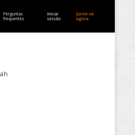
Perguntas
Iniciar
Junte-se
frequentes
sessão
agora
lah