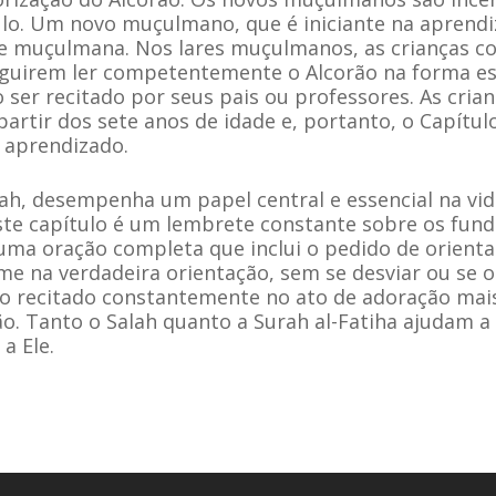
ulo. Um novo muçulmano, que é iniciante na aprend
de muçulmana. Nos lares muçulmanos, as crianças 
guirem ler competentemente o Alcorão na forma esc
ser recitado por seus pais ou professores. As cria
 partir dos sete anos de idade e, portanto, o Capítu
 aprendizado.
Salah, desempenha um papel central e essencial na 
ste capítulo é um lembrete constante sobre os fun
uma oração completa que inclui o pedido de orienta
rme na verdadeira orientação, sem se desviar ou se 
do recitado constantemente no ato de adoração mai
o. Tanto o Salah quanto a Surah al-Fatiha ajudam a 
a Ele.