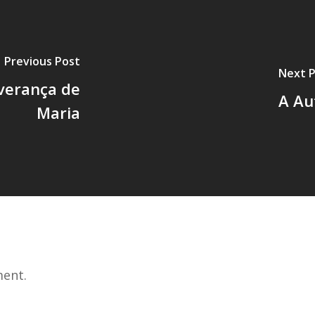
Previous Post
Next 
everança de
A Au
Maria
ent.