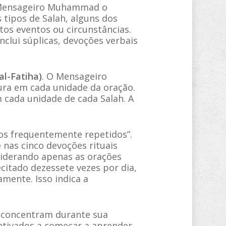
. O Mensageiro Muhammad o
 tipos de Salah, alguns dos
tos eventos ou circunstâncias.
nclui súplicas, devoções verbais
al-Fatiha)
. O Mensageiro
ura em cada unidade da oração.
m cada unidade de cada Salah. A
os frequentemente repetidos”.
e nas cinco devoções rituais
siderando apenas as orações
citado dezessete vezes por dia,
mente. Isso indica a
e concentram durante sua
ntivados a começar a aprender