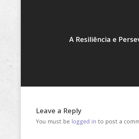
A Resiliência e Pers
Leave a Reply
You must be
logged in
to post a comm