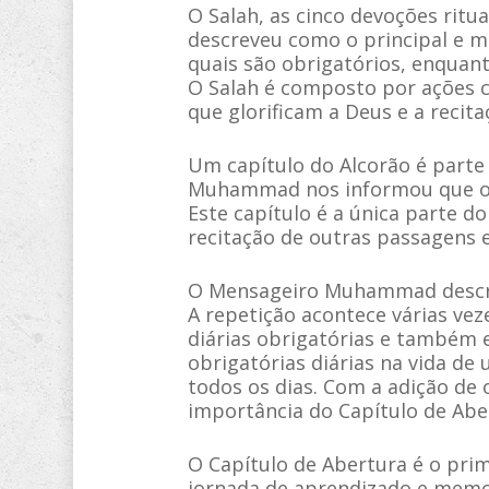
O Salah, as cinco devoções ritu
descreveu como o principal e ma
quais são obrigatórios, enquan
O Salah é composto por ações co
que glorificam a Deus e a recit
Um capítulo do Alcorão é parte
Muhammad nos informou que o Sa
Este capítulo é a única parte d
recitação de outras passagens e
O Mensageiro Muhammad descrev
A repetição acontece várias veze
diárias obrigatórias e também 
obrigatórias diárias na vida d
todos os dias. Com a adição de 
importância do Capítulo de Abe
O Capítulo de Abertura é o pri
jornada de aprendizado e memo