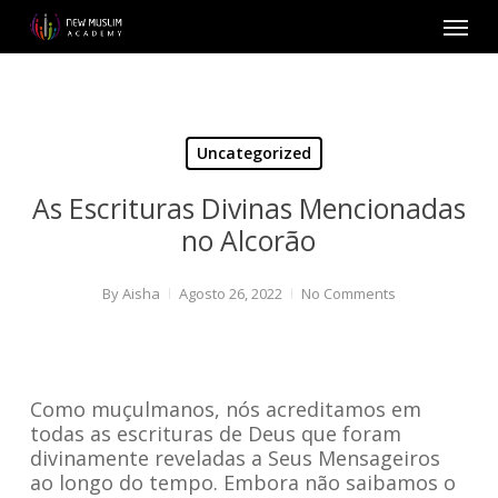
Skip
Menu
to
main
content
Uncategorized
As Escrituras Divinas Mencionadas
no Alcorão
By
Aisha
Agosto 26, 2022
No Comments
Como muçulmanos, nós acreditamos em
todas as escrituras de Deus que foram
divinamente reveladas a Seus Mensageiros
ao longo do tempo. Embora não saibamos o