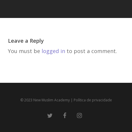
Leave a Reply
You must be
logged in
to post a comment.
© 2023 New Muslim Academy
| Política de privacidade
twitter
facebook
instagram