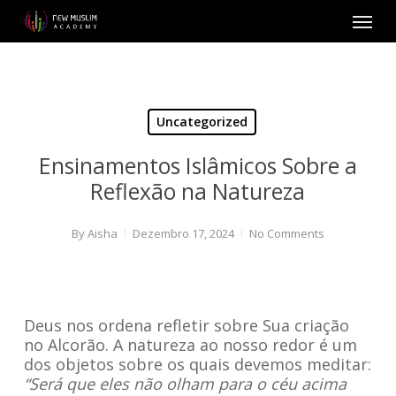
Skip
Menu
to
main
content
Uncategorized
Ensinamentos Islâmicos Sobre a
Reflexão na Natureza
By
Aisha
Dezembro 17, 2024
No Comments
Deus nos ordena refletir sobre Sua criação
no Alcorão. A natureza ao nosso redor é um
dos objetos sobre os quais devemos meditar:
“Será que eles não olham para o céu acima