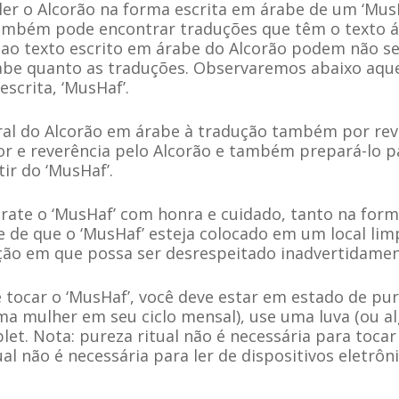
r o Alcorão na forma escrita em árabe de um ‘MusHa
também pode encontrar traduções que têm o texto á
 ao texto escrito em árabe do Alcorão podem não se 
be quanto as traduções. Observaremos abaixo aquel
scrita, ‘MusHaf’.
ral do Alcorão em árabe à tradução também por rever
mor e reverência pelo Alcorão e também prepará-lo
ir do ‘MusHaf’.
ate o ‘MusHaf’ com honra e cuidado, tanto na for
se de que o ‘MusHaf’ esteja colocado em um local lim
ção em que possa ser desrespeitado inadvertidamen
 tocar o ‘MusHaf’, você deve estar em estado de pur
ma mulher em seu ciclo mensal), use uma luva (ou 
ablet. Nota: pureza ritual não é necessária para toc
al não é necessária para ler de dispositivos eletrôn