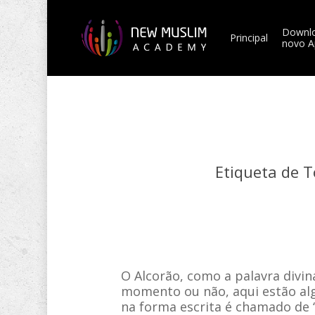
Skip
to
Downlo
main
Principal
novo A
content
Etiqueta de T
O Alcorão, como a palavra divin
momento ou não, aqui estão alg
na forma escrita é chamado de 