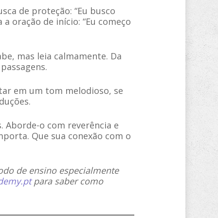
usca de proteção: “Eu busco
a a oração de início: “Eu começo
abe, mas leia calmamente. Da
 passagens.
citar em um tom melodioso, se
aduções.
. Aborde-o com reverência e
importa. Que sua conexão com o
odo de ensino especialmente
demy.pt
para saber como