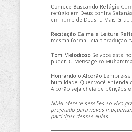
Comece Buscando Refúgio
Come
refúgio em Deus contra Satanás,
em nome de Deus, o Mais Gracio
Recitação Calma e Leitura Refl
mesma forma, leia a tradução c
Tom Melodioso
Se você está no
puder. O Mensageiro Muhammad e
Honrando o Alcorão
Lembre-se d
humildade. Quer você entenda o
Alcorão seja cheia de bênçãos e
NMA oferece sessões ao vivo g
projetado para novos muçulman
participar dessas aulas.