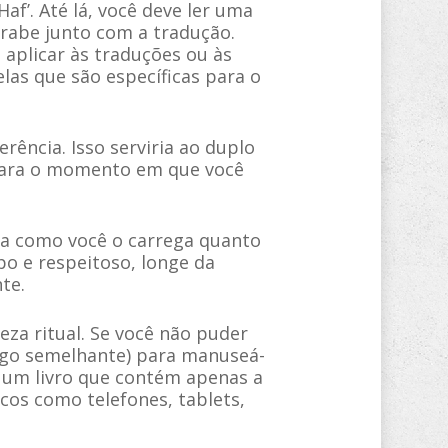
f’. Até lá, você deve ler uma
rabe junto com a tradução.
aplicar às traduções ou às
as que são específicas para o
ência. Isso serviria ao duplo
 para o momento em que você
ma como você o carrega quanto
po e respeitoso, longe da
te.
eza ritual. Se você não puder
algo semelhante) para manuseá-
ar um livro que contém apenas a
icos como telefones, tablets,