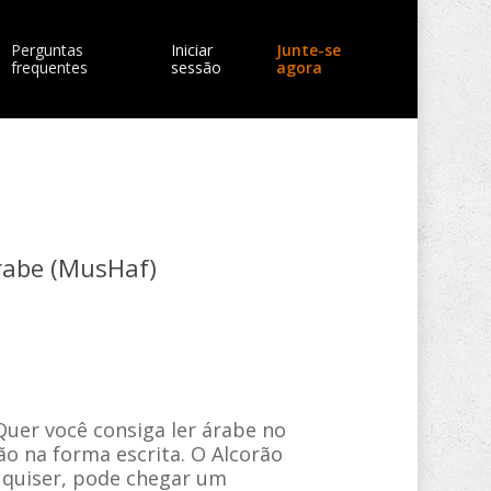
Perguntas
Iniciar
Junte-se
frequentes
sessão
agora
Árabe (MusHaf)
Quer você consiga ler árabe no
o na forma escrita. O Alcorão
s quiser, pode chegar um