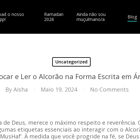
ad o nosso
Ramadan
Ainda não sou
Blog
pp!
2026
muçulmano/a
Uncategorized
ocar e Ler o Alcorão na Forma Escrita em 
By
Aisha
Maio 19, 2024
No Comments
a de Deus, merece o máximo respeito e reverência. 
umas etiquetas essenciais ao interagir com o Alcorã
‘MusHaf’. À medida que você progride na fé, se Deu