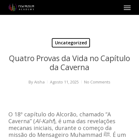
Skip
Menu
to
main
content
Uncategorized
Quatro Provas da Vida no Capítulo
da Caverna
By
Aisha
Agosto 11, 2025
No Comments
O 18º capítulo do Alcorão, chamado “A
Caverna” (
Al-Kahf
), é uma das revelações
mecanas iniciais, durante o começo da
missão do Mensageiro Muhammad ﷺ. É um