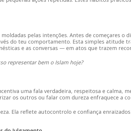
o moldadas pelas intenções. Antes de começares o d
ravés do teu comportamento. Esta simples atitude 
mésticas e as conversas — em atos que trazem rec
o representar bem o Islam hoje?
incentiva uma fala verdadeira, respeitosa e calma, 
arizar os outros ou falar com dureza enfraquece a co
ueza. Ela reflete autocontrolo e confiança enraizados 
es do Julgamento