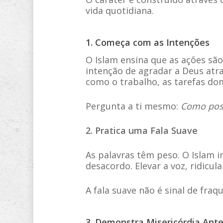
vida quotidiana.
1. Começa com as Intenções
O Islam ensina que as ações sã
intenção de agradar a Deus at
como o trabalho, as tarefas do
Pergunta a ti mesmo:
Como poss
2. Pratica uma Fala Suave
As palavras têm peso. O Islam 
desacordo. Elevar a voz, ridicul
A fala suave não é sinal de fraq
3. Demonstra Misericórdia Ant