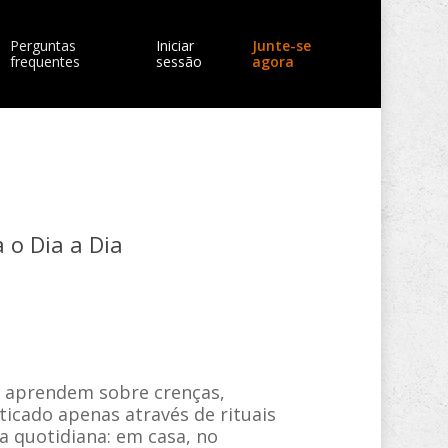
Perguntas
Iniciar
Junte-se
frequentes
sessão
agora
 o Dia a Dia
e aprendem sobre crenças,
ticado apenas através de rituais
da quotidiana: em casa, no