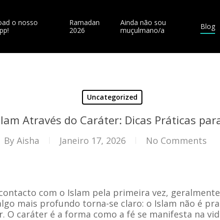
ad o nosso
Ramadan
Ainda não sou
Blog
pp!
2026
muçulmano/a
Uncategorized
slam Através do Caráter: Dicas Práticas para
By
Aisha
Janeiro 17, 2026
No Comments
ontacto com o Islam pela primeira vez, geralment
algo mais profundo torna-se claro: o Islam não é pra
er. O caráter é a forma como a fé se manifesta na vi