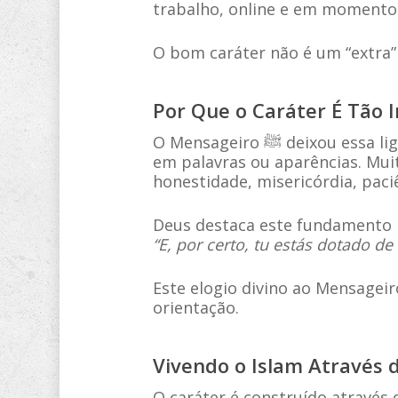
trabalho, online e em momento
O bom caráter não é um “extra” 
Por Que o Caráter É Tão 
O Mensageiro ﷺ deixou essa ligação muito clara. Ele ensinou que a fé se reflete no comportamento, e não apenas
em palavras ou aparências. Mui
honestidade, misericórdia, pa
Deus destaca este fundamento 
“E, por certo, tu estás dotado d
Este elogio divino ao Mensageiro ﷺ mostra que o nobre caráter é uma característica essencial da verda
orientação.
Vivendo o Islam Através d
O caráter é construído através