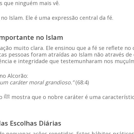
s que ninguém mais vê.
no Islam. Ele é uma expressão central da fé.
Importante no Islam
tas pessoas foram atraídas ao Islam não através de
ciência e integridade que testemunharam nos muçul
no Alcorão:
e um caráter moral grandioso.”
(68:4)
deira
as Escolhas Diárias
 de pequenas ações repetidas. Estes hábitos prático