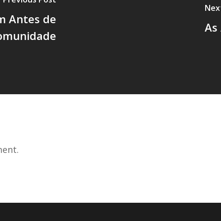
Nex
m Antes de
As 
Comunidade
ent.