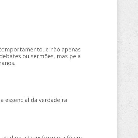
 debates ou sermões, mas pela
manos.
s ajudam a transformar a fé em