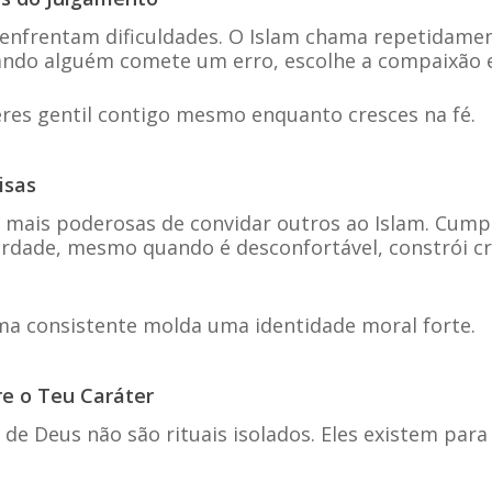
enfrentam dificuldades. O Islam chama repetidament
ndo alguém comete um erro, escolhe a compaixão em
eres gentil contigo mesmo enquanto cresces na fé.
isas
 mais poderosas de convidar outros ao Islam. Cumpr
erdade, mesmo quando é desconfortável, constrói cr
ma consistente molda uma identidade moral forte.
re o Teu Caráter
de Deus não são rituais isolados. Eles existem para 