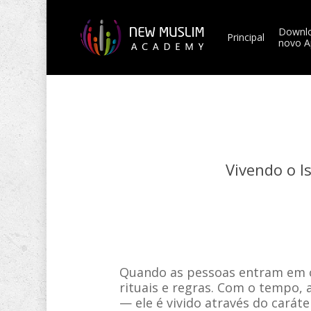
Skip
to
Downlo
main
Principal
novo A
content
Vivendo o I
Quando as pessoas entram em c
rituais e regras. Com o tempo, 
— ele é vivido através do carát